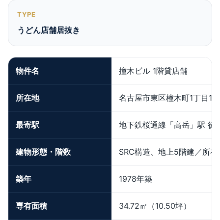
TYPE
うどん店舗居抜き
物件名
撞木ビル 1階貸店舗
所在地
名古屋市東区橦木町1丁目15-
最寄駅
地下鉄桜通線「高岳」駅 徒
建物形態・階数
SRC構造、地上5階建／所在
築年
1978年築
専有面積
34.72㎡（10.50坪）