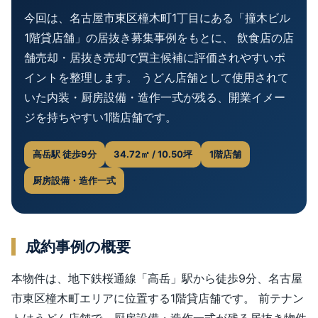
今回は、名古屋市東区橦木町1丁目にある「撞木ビル
1階貸店舗」の居抜き募集事例をもとに、 飲食店の店
舗売却・居抜き売却で買主候補に評価されやすいポ
イントを整理します。 うどん店舗として使用されて
いた内装・厨房設備・造作一式が残る、開業イメー
ジを持ちやすい1階店舗です。
高岳駅 徒歩9分
34.72㎡ / 10.50坪
1階店舗
厨房設備・造作一式
成約事例の概要
本物件は、地下鉄桜通線「高岳」駅から徒歩9分、名古屋
市東区橦木町エリアに位置する1階貸店舗です。 前テナン