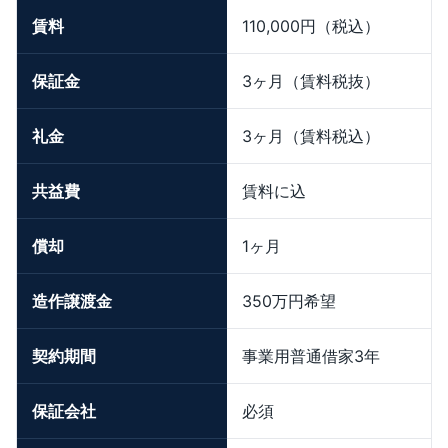
賃料
110,000円（税込）
保証金
3ヶ月（賃料税抜）
礼金
3ヶ月（賃料税込）
共益費
賃料に込
償却
1ヶ月
造作譲渡金
350万円希望
契約期間
事業用普通借家3年
保証会社
必須