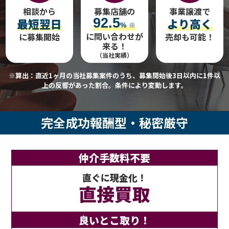
相談から
募集店舗の
事業譲渡で
最短翌日
92.5
より高く
%
※
に問い合わせが
に募集開始
売却も可能！
来る！
（当社実績）
※算出：直近1ヶ月の当社募集案件のうち、募集開始後3日以内に1件以
上の反響があった割合。条件により変動します。
完全成功報酬型・秘密厳守
仲介手数料不要
直ぐに現金化！
直接買取
良いとこ取り！