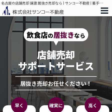
名古屋の店舗売却 譲渡 居抜き売却なら | サンコー不動産 | 着手金0円で成果にコミット
飲食店
居抜き
の
なら
店舗売却
サポートサービス
居抜き売却お任せください！