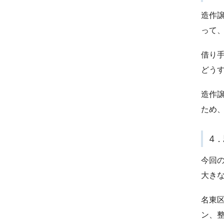
造作
って
借り手
どう
造作
ため
4
今回
大き
名東
ン、