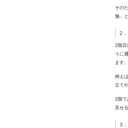
その
舗」
2
2階
うに
ます
例え
立て
2階
見せ
3