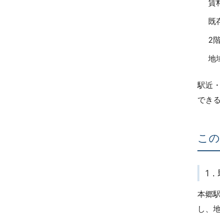
賃
既
2
地
駅近
でき
この
1
本郷
し、