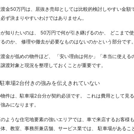
譲渡金50万円は、居抜き売却としては比較的検討しやすい金額
、必ず決まりやすいわけではありません。
が知りたいのは、 50万円で何が引き継げるのか、 どこまで
するのか、 修理や撤去が必要なものはないのかという部分です
譲渡金が低めの物件ほど、 「安い理由は何か」「本当に使える
、譲渡対象と現況を整理しておくことが重要です。
．駐車場2台付きの強みを伝えきれていない
の物件は、駐車場2台分が契約必須です。 これは費用として見
な強みになります。
区のような住宅地要素の強いエリアでは、車で来店するお客様も
整体、教室、事務所兼店舗、サービス業では、 駐車場があるこ