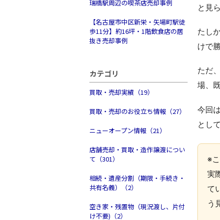
瑞橋駅周辺の喫茶店売却事例
と見
【名古屋市中区新栄・矢場町駅徒
歩11分】約16坪・1階飲食店の居
たし
抜き売却事例
けで
ただ
カテゴリ
場、
買取・売却実績（19）
今回は
買取・売却のお役立ち情報（27）
とし
ニューオープン情報（21）
店舗売却・買取・造作譲渡につい
※
て（301）
実
相続・遺産分割（期限・手続き・
共有名義）（2）
て
う
空き家・残置物（現況渡し、片付
け不要)（2）