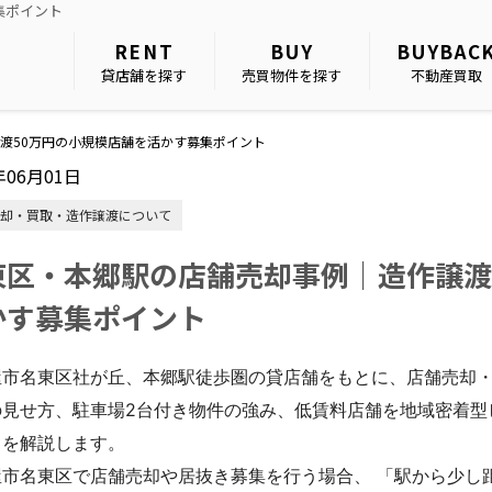
集ポイント
RENT
BUY
BUYBAC
貸店舗を探す
売買物件を探す
不動産買取
渡50万円の小規模店舗を活かす募集ポイント
年06月01日
却・買取・造作譲渡について
東区・本郷駅の店舗売却事例｜造作譲渡
かす募集ポイント
屋市名東区社が丘、本郷駅徒歩圏の貸店舗をもとに、店舗売却・
の見せ方、駐車場2台付き物件の強み、低賃料店舗を地域密着型
トを解説します。
屋市名東区で店舗売却や居抜き募集を行う場合、 「駅から少し