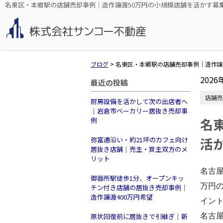
名東区・本郷駅の店舗売却事例｜造作譲渡50万円の小規模店舗を活かす募
ブログ
>
名東区・本郷駅の店舗売却事例｜造作譲
2026
最近の投稿
店舗売
厨房設備を活かして次の出店者へ
｜岩倉市ベーカリー居抜き売却事
名
例
活
弥富通沿い・約21坪のカフェ向け
居抜き店舗｜売主・買主双方のメ
リット
名古
御器所駅徒歩1分、オープンキッ
万円
チン付き店舗の居抜き売却事例｜
造作譲渡400万円希望
イン
名古
原状回復前に居抜きで引継ぎ｜新