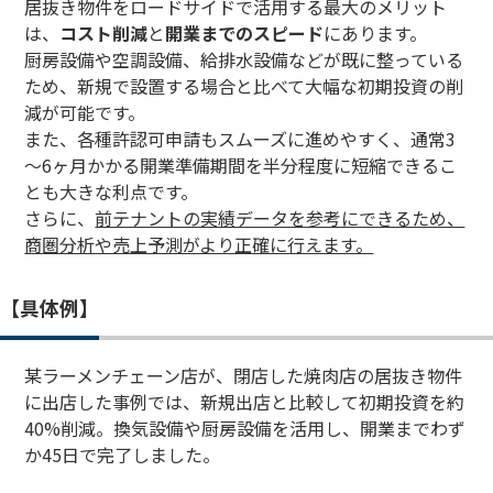
居抜き物件をロードサイドで活用する最大のメリット
は、
コスト削減
と
開業までのスピード
にあります。
厨房設備や空調設備、給排水設備などが既に整っている
ため、新規で設置する場合と比べて大幅な初期投資の削
減が可能です。
また、各種許認可申請もスムーズに進めやすく、通常3
～6ヶ月かかる開業準備期間を半分程度に短縮できるこ
とも大きな利点です。
さらに、
前テナントの実績データを参考にできるため、
商圏分析や売上予測がより正確に行えます。
【具体例】
某ラーメンチェーン店が、閉店した焼肉店の居抜き物件
に出店した事例では、新規出店と比較して初期投資を約
40%削減。換気設備や厨房設備を活用し、開業までわず
か45日で完了しました。