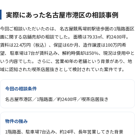
実際にあった名古屋市港区の相談事例
今回ご相談いただいたのは、 名古屋競馬場前駅徒歩圏の1階路面区
画に関する店舗売却の相談でした。 面積は79.33㎡、約24.00坪。
賃料は22.4万円（税込）、保証は6か月、造作譲渡は100万円希
望、 駐車場は7台が賃料込み、解約時償却は50％、現況は使用中と
いう内容でした。 さらに、営業40年の老舗という背景があり、地
域に認知された喫茶店居抜きとして検討されていた案件です。
今回の相談条件
名古屋市港区／1階路面／約24.00坪／喫茶店居抜き
物件の強み
1階路面、駐車場7台込み、約24坪、長年営業してきた背景