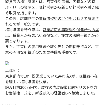
飲食店の権利譲渡とは、営業権や設備、内装などの有
形・無形の資産を、現経営者から新しい経営者へ引き継
ぐ取引を指します。
この際、店舗物件の
賃貸借契約の地位も合わせて譲渡さ
れるのが一般的
です。
権利譲渡を行う際は、
営業許可の再取得や保健所への届
出、賃貸人からの承諾取得など、複数の法的手続きが必
要
となります。
また、従業員の雇用継続や取引先との関係維持など、事
業の円滑な引継ぎのための準備も重要です。
具体例：
東京都内で10年間営業していた寿司店Aが、後継者不在
を理由に権利譲渡を決意。
譲渡価格300万円で、既存の内装設備と顧客リストを含
む営業権一式を、新規参入の経営者Bへ譲渡しました。