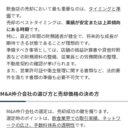
飲食店の売却において最も重要なのは、
タイミングと準
備
です。
売却のベストタイミングは、
業績が安定または上昇傾向
にある時期
です。
特に、直近3年間の財務諸表が健全で、将来的な成長が
期待できる状態であることが理想的です。
準備すべき事項としては、店舗の損益計算書や貸借対照
表などの財務資料の整備、従業員との労務関係の整理、
不動産契約の確認が挙げられます。
また、営業許可証や衛生管理に関する書類など、法的要
件を満たす書類の準備も必要不可欠です。
M&A仲介会社の選び方と売却価格の決め方
M&A仲介会社の選定は、売却成功の鍵を握ります。
選定時のポイントは、
飲食業界での取引実績、ネットワ
ークの広さ、手数料体系の透明性
です。