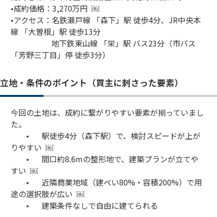
•成約価格：3,270万円 ￼
•アクセス：名鉄瀬戸線 「森下」駅 徒歩4分、JR中央本
線 「大曽根」駅 徒歩13分
地下鉄東山線 「栄」駅 バス23分（市バス
「芳野三丁目」停 徒歩3分）
立地・条件のポイント（買主に刺さった要素）
今回の土地は、成約に繋がりやすい要素が揃っていまし
た。
•
駅徒歩4分（森下駅）で、検討スピードが上が
りやすい ￼
•
間口約8.6mの整形地で、建築プランが立てや
すい ￼
•
近隣商業地域（建ぺい80%・容積200%）で用
途の選択肢が広い ￼
•
建築条件なしで自由に建てられる