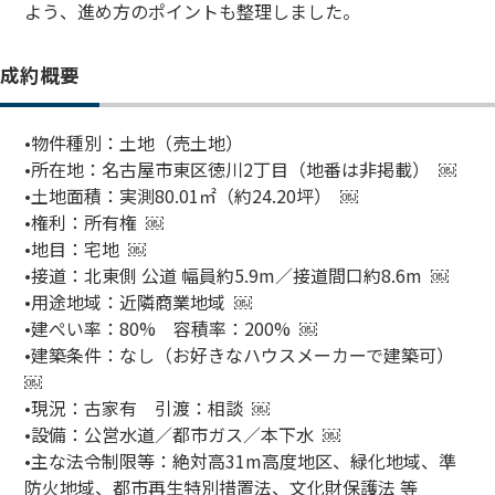
よう、進め方のポイントも整理しました。
成約概要
•物件種別：土地（売土地）
•所在地：名古屋市東区徳川2丁目（地番は非掲載） ￼
•土地面積：実測80.01㎡（約24.20坪） ￼
•権利：所有権 ￼
•地目：宅地 ￼
•接道：北東側 公道 幅員約5.9m／接道間口約8.6m ￼
•用途地域：近隣商業地域 ￼
•建ぺい率：80% 容積率：200% ￼
•建築条件：なし（お好きなハウスメーカーで建築可）
￼
•現況：古家有 引渡：相談 ￼
•設備：公営水道／都市ガス／本下水 ￼
•主な法令制限等：絶対高31m高度地区、緑化地域、準
防火地域、都市再生特別措置法、文化財保護法 等