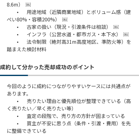
8.6m） ￼
•
用途地域（近隣商業地域）とボリューム感（建
ぺい80%・容積200%） ￼
•
古家の扱い（現況・引渡条件は相談） ￼
•
インフラ（公営水道・都市ガス・本下水） ￼
•
法令制限（絶対高31m高度地区、準防火等）を
踏まえた検討材料
成約して分かった売却成功のポイント
今回のように成約につながりやすいケースには共通点が
あります。
•
売りたい理由と優先順位が整理できている（高
く売りたい／早く売りたい等）
•
査定の段階で、売り方の方針が固まっている
•
買主が不安に思う点（条件・引渡・費用）を先
に整備できている