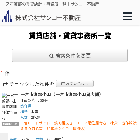
一宮市瀬部の賃貸店舗・事務所一覧｜サンコー不動産
賃貸店舗・賃貸事務所一覧
検索条件を変更
1
件
チェックした物件を
お問い合わせ
一宮市瀬部小山（一宮市瀬部小山貸店舗）
江南駅
徒歩38分
築年月
構造
木造
階数
2階建
一宮ロードサイド 焼肉居抜き １・２階住居付き一棟貸 造作譲渡
店舗付住宅
５５０万希望 駐車場２４台（賃料込）
2
階数
1-2階
面積
339.40m