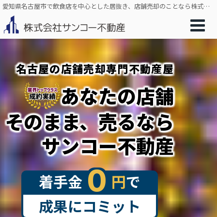
愛知県名古屋市で飲食店を中心とした居抜き、店舗売却のことなら株式会社サンコー不動産
名古屋の店舗売却専門不動産屋
あなたの店舗
そのまま、売るなら
サンコー不動産
０
着手金
円
で
成果にコミット