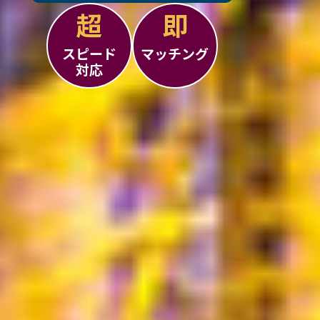
超
即
スピード
マッチング
対応