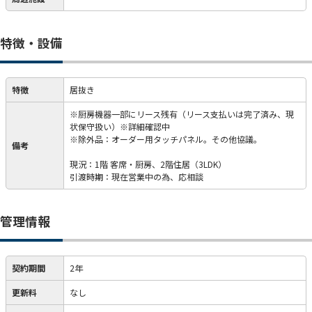
特徴・設備
特徴
居抜き
※厨房機器一部にリース残有（リース支払いは完了済み、現
状保守扱い）※詳細確認中
※除外品：オーダー用タッチパネル。その他協議。
備考
現況：1階 客席・厨房、2階住居（3LDK）
引渡時期：現在営業中の為、応相談
管理情報
契約期間
2年
更新料
なし