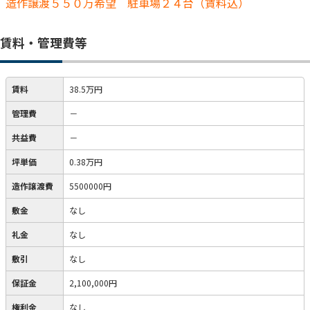
造作譲渡５５０万希望 駐車場２４台（賃料込）
賃料・管理費等
賃料
38.5万円
管理費
－
共益費
－
坪単価
0.38万円
造作譲渡費
5500000円
敷金
なし
礼金
なし
敷引
なし
保証金
2,100,000円
権利金
なし