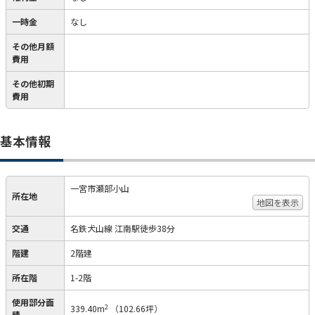
一時金
なし
その他月額
費用
その他初期
費用
基本情報
一宮市瀬部小山
所在地
地図を表示
交通
名鉄犬山線 江南駅徒歩38分
階建
2階建
所在階
1-2階
使用部分面
2
339.40m
（102.66坪）
積