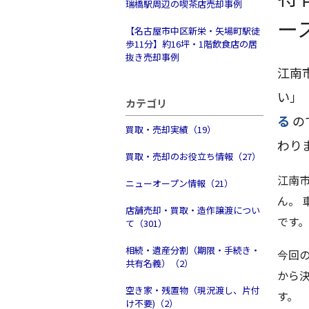
瑞橋駅周辺の喫茶店売却事例
ー
【名古屋市中区新栄・矢場町駅徒
歩11分】約16坪・1階飲食店の居
抜き売却事例
江南
い」
カテゴリ
る
の
買取・売却実績（19）
わり
買取・売却のお役立ち情報（27）
江南
ニューオープン情報（21）
ん。
店舗売却・買取・造作譲渡につい
です。
て（301）
相続・遺産分割（期限・手続き・
今回の
共有名義）（2）
から
空き家・残置物（現況渡し、片付
す。
け不要)（2）