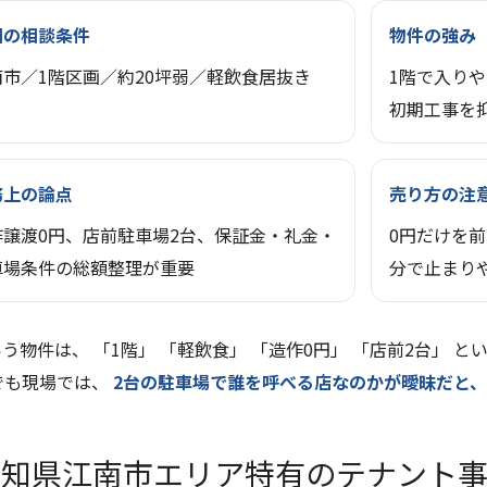
回の相談条件
物件の強み
南市／1階区画／約20坪弱／軽飲食居抜き
1階で入り
初期工事を
務上の論点
売り方の注
作譲渡0円、店前駐車場2台、保証金・礼金・
0円だけを
車場条件の総額整理が重要
分で止まり
う物件は、 「1階」 「軽飲食」 「造作0円」 「店前2台」 
でも現場では、
2台の駐車場で誰を呼べる店なのかが曖昧だと
愛知県江南市エリア特有のテナント