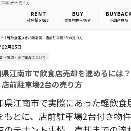
車場2台の売り方
RENT
BUY
BUYBAC
貸店舗を探す
売買物件を探す
不動産買取
？｜軽飲食居抜き相談事例｜店前駐車場2台の売り方
年02月05日
却・買取・造作譲渡について
知県江南市で飲食店売却を進めるには？
｜店前駐車場2台の売り方
知県江南市で実際にあった軽飲食
をもとに、店前駐車場2台付き物
有のテナント事情、売却までの流