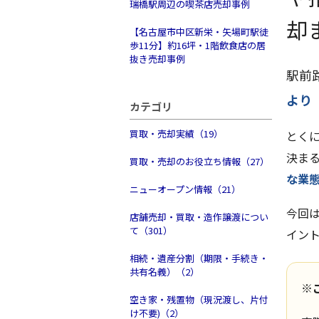
瑞橋駅周辺の喫茶店売却事例
却
【名古屋市中区新栄・矢場町駅徒
歩11分】約16坪・1階飲食店の居
抜き売却事例
駅前
より
カテゴリ
買取・売却実績（19）
とく
決ま
買取・売却のお役立ち情報（27）
な業
ニューオープン情報（21）
今回
店舗売却・買取・造作譲渡につい
て（301）
イン
相続・遺産分割（期限・手続き・
共有名義）（2）
※
空き家・残置物（現況渡し、片付
け不要)（2）