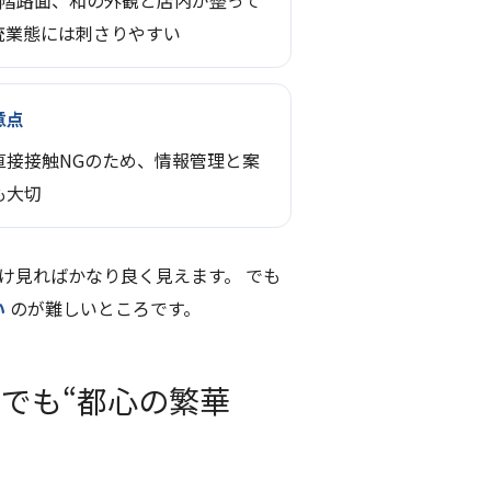
1階路面、和の外観と店内が整って
統業態には刺さりやすい
意点
直接接触NGのため、情報管理と案
も大切
け見ればかなり良く見えます。 でも
い
のが難しいところです。
でも“都心の繁華