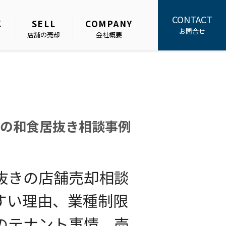
CONTACT
K
SELL
COMPANY
お問合せ
店舗の売却
会社概要
の和食居抜き相談事例
抜きの店舗売却相談
すい理由、業種制限
のテナント事情、売