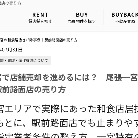
面店の売り方
RENT
BUY
BUYBAC
貸店舗を探す
売買物件を探す
不動産買取
宮の和食居抜き相談事例｜駅前路面店の売り方
年07月31日
却・買取・造作譲渡について
宮で店舗売却を進めるには？｜尾張一宮
駅前路面店の売り方
宮エリアで実際にあった和食店居
もとに、駅前路面店でも止まりや
指定業者条件の整え方、一宮特有