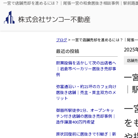
一宮で店舗売却を進めるには？｜尾張一宮の和食居抜き相談事例｜駅前路
ブログ
>
一宮で店舗売却を進めるには？｜尾張一
2025
最近の投稿
店舗売
厨房設備を活かして次の出店者へ
｜岩倉市ベーカリー居抜き売却事
一
例
｜
弥富通沿い・約21坪のカフェ向け
居抜き店舗｜売主・買主双方のメ
リット
一
御器所駅徒歩1分、オープンキッ
チン付き店舗の居抜き売却事例｜
を
造作譲渡400万円希望
や
原状回復前に居抜きで引継ぎ｜新