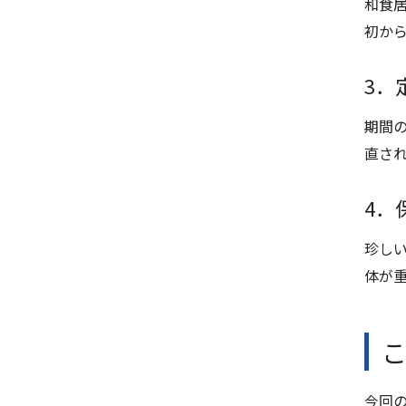
和食
初か
3．
期間
直さ
4．
珍し
体が
今回