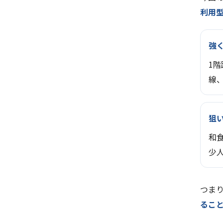
利用
強
1
線
狙
和
少
つま
るこ