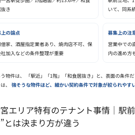
一宮駅徒歩圏／1階路面／約13.6坪／和食
駅前立地、
居抜き
いて、同系
務上の論点
募集上の注
期借家、酒屋指定業者あり、焼肉店不可、保
営業中での
会社加入などの条件整理が重要
内の進め方
う物件は、 「駅近」「1階」「和食居抜き」と、表面の条件だ
では、
強そうな物件ほど、細かい契約条件で対象が絞られやす
一宮エリア特有のテナント事情｜駅前
”とは決まり方が違う