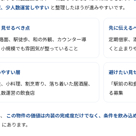
型、少人数運営しやすい
と整理したほうが進みやすいです。
く見せるべき点
先に伝える
階路面、駅徒歩、和の外観、カウンター導
定期借家、
、小規模でも雰囲気が整っていること
くと止まり
いやすい層
避けたい見
食、小料理、割烹寄り、落ち着いた居酒屋、
「駅前の和
人数運営の飲食店
る募集
り、
この物件の価値は内装の完成度だけでなく、条件を飲み込
と
にあります。