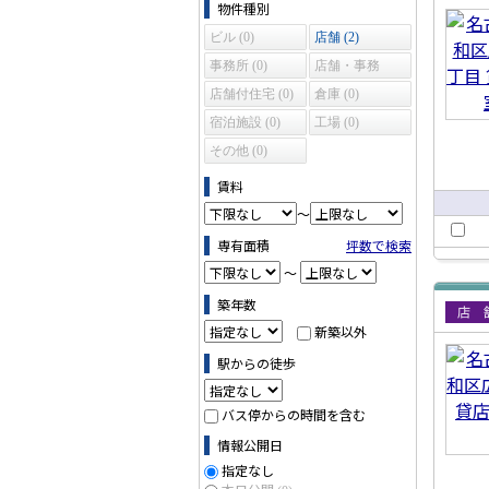
賃貸
物件の条件で絞り込む
物件種別
舗
ビル (0)
店舗 (2)
事務所 (0)
店舗・事務
所 (0)
店舗付住宅 (0)
倉庫 (0)
宿泊施設 (0)
工場 (0)
その他 (0)
賃料
～
専有面積
坪数で検索
～
築年数
新築以外
賃貸
舗
駅からの徒歩
バス停からの時間を含む
情報公開日
指定なし