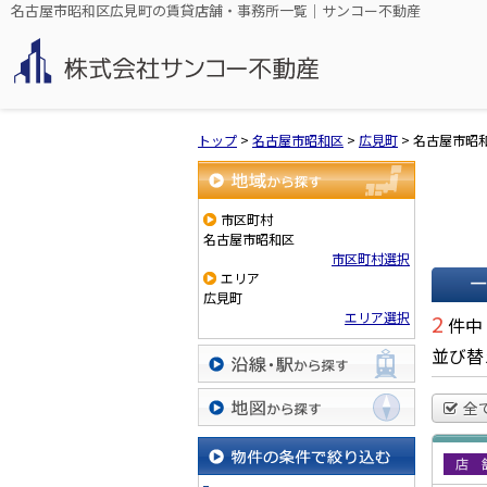
名古屋市昭和区広見町の賃貸店舗・事務所一覧｜サンコー不動産
トップ
>
名古屋市昭和区
>
広見町
>
名古屋市昭
地域から探す
市区町村
名古屋市昭和区
市区町村選択
エリア
広見町
一覧で
エリア選択
2
件中
並び替
沿線・駅から探す
全
地図から探す