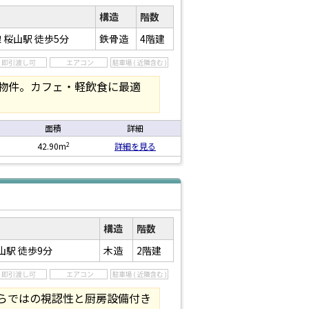
構造
階数
 桜山駅
徒歩5分
鉄骨造
4階建
き物件。カフェ・軽飲食に最適
面積
詳細
2
42.90m
詳細を見る
構造
階数
山駅
徒歩9分
木造
2階建
ならではの視認性と厨房設備付き