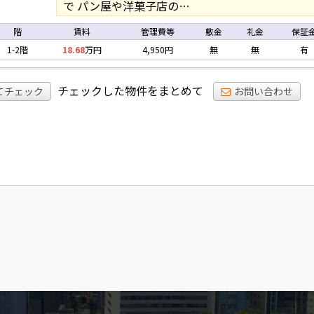
で パン屋や洋菓子店の…
階
賃料
管理費等
敷金
礼金
保証
1-2階
18.68
万円
4,950円
無
無
有
チェックした物件をまとめて
てチェック
お問い合わせ