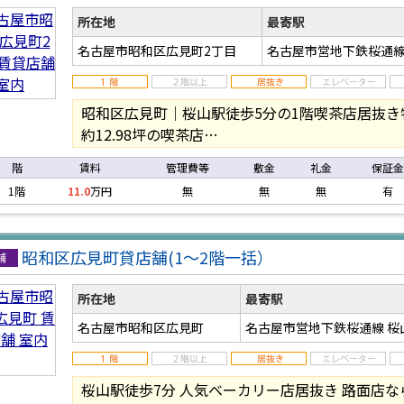
店
所在地
最寄駅
名古屋市昭和区広見町2丁目
名古屋市営地下鉄桜通線
昭和区広見町｜桜山駅徒歩5分の1階喫茶店居抜
約12.98坪の喫茶店…
階
賃料
管理費等
敷金
礼金
保証金
1階
11.0
万円
無
無
無
有
昭和区広見町貸店舗(1〜2階一括）
店
所在地
最寄駅
名古屋市昭和区広見町
名古屋市営地下鉄桜通線 桜
桜山駅徒歩7分 人気ベーカリー店居抜き 路面店