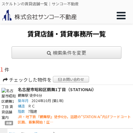
スケルトンの賃貸店舗一覧｜サンコー不動産
賃貸店舗・賃貸事務所一覧
検索条件を変更
1
件
チェックした物件を
お問い合わせ
名古屋市昭和区鶴舞1丁目（STATIONAi）
鶴舞駅
徒歩6分
築年月
2024年10月
(築1年)
構造
ＲＣ
階数
7階建
JR・地下鉄『鶴舞駅』徒歩6分。話題の“STATION Ai”内1Fフードコート
区画、募集開始！圧…
店舗