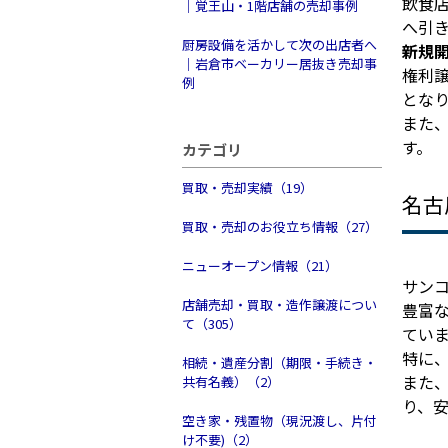
飲食
｜覚王山・1階店舗の売却事例
へ引
厨房設備を活かして次の出店者へ
新規
｜岩倉市ベーカリー居抜き売却事
権利
例
とな
また
す。
カテゴリ
買取・売却実績（19）
名古
買取・売却のお役立ち情報（27）
ニューオープン情報（21）
サン
店舗売却・買取・造作譲渡につい
豊富
て（305）
てい
特に
相続・遺産分割（期限・手続き・
また
共有名義）（2）
り、
空き家・残置物（現況渡し、片付
け不要)（2）