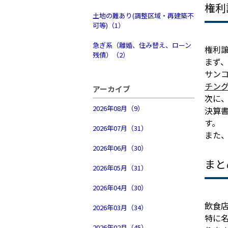
権利
土地の難あり(調整区域・再建築不
可等)（1）
急ぎ系（離婚、住み替え、ローン
権利
残債）（2）
まず
サン
チン
アーカイブ
次に
2026年08月（9）
決算
す。
2026年07月（31）
また
2026年06月（30）
まと
2026年05月（31）
2026年04月（30）
飲食
2026年03月（34）
特に
2026年02月（45）