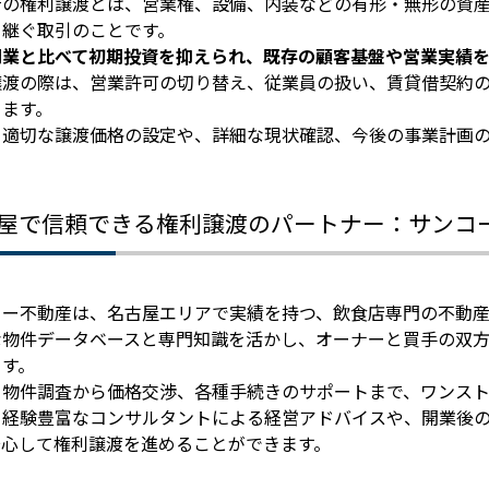
店の権利譲渡とは、営業権、設備、内装などの有形・無形の資
き継ぐ取引のことです。
開業と比べて初期投資を抑えられ、既存の顧客基盤や営業実績
譲渡の際は、営業許可の切り替え、従業員の扱い、賃貸借契約
ります。
、適切な譲渡価格の設定や、詳細な現状確認、今後の事業計画
屋で信頼できる権利譲渡のパートナー：サンコ
コー不動産は、名古屋エリアで実績を持つ、飲食店専門の不動産
な物件データベースと専門知識を活かし、オーナーと買手の双
ます。
、物件調査から価格交渉、各種手続きのサポートまで、ワンス
、経験豊富なコンサルタントによる経営アドバイスや、開業後
安心して権利譲渡を進めることができます。