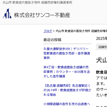
犬山市 飲食店の居抜き物件 店舗売却権利譲渡事例
ブログ
>
犬山市 飲食店の居抜き物件 店舗売却権
2025
最近の投稿
店舗売
久屋大通駅徒歩3分｜デリバリー
型飲食店の居抜き売却・造作譲渡
犬
事例
栄4丁目・飲食店居抜き店舗の売
飲食
却事例｜カウンター・BOX席を活
かした造作譲渡
アで
ます
【名古屋 店舗売却】名古屋駅近く
のサ
の26.74坪・飲食店居抜きが評価さ
たい
れる理由
小規模店舗の造作を次の出店者へ