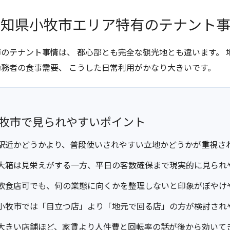
愛知県小牧市エリア特有のテナント
市のテナント事情は、 都心部とも完全な観光地とも違います。
勤務者の食事需要、 こうした日常利用がかなり大きいです。
牧市で見られやすいポイント
駅近かどうかより、普段使いされやすい立地かどうかが重視さ
大箱は見栄えがする一方、平日の客数確保まで現実的に見られ
飲食店可でも、何の業態に向くかを整理しないと印象がぼやけ
小牧市では「目立つ店」より「地元で回る店」の方が検討され
大きい店舗ほど、家賃より人件費と回転率の話が後から効いて