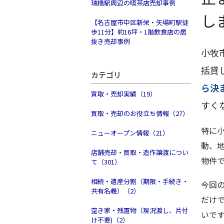
瑞橋駅周辺の喫茶店売却事例
し
【名古屋市中区新栄・矢場町駅徒
歩11分】約16坪・1階飲食店の居
抜き売却事例
小牧
括貸
カテゴリ
ら決
買取・売却実績（19）
すく
買取・売却のお役立ち情報（27）
特に
ニューオープン情報（21）
動、
店舗売却・買取・造作譲渡につい
物件
て（301）
相続・遺産分割（期限・手続き・
今回の
共有名義）（2）
だけ
空き家・残置物（現況渡し、片付
いで
け不要)（2）