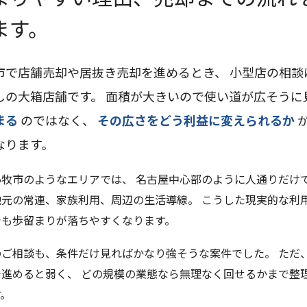
ます。
市で店舗売却や居抜き売却を進めるとき、 小型店の相談
しの大箱店舗です。 面積が大きいので使い道が広そうに
まる
のではなく、
その広さをどう利益に変えられるか
なります。
小牧市のようなエリアでは、 名古屋中心部のように人通りだけ
地元の常連、家族利用、周辺の生活導線。 こうした現実的な利
でも歩留まりが落ちやすくなります。
ご相談も、条件だけ見ればかなり強そうな案件でした。 ただ、
で進めると弱く、 どの規模の業態なら無理なく回せるかまで整
す。