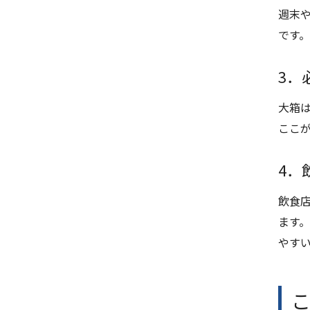
週末
です
3．
大箱
ここ
4．
飲食
ます
やす