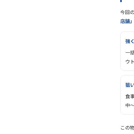
今回
店舗
強
一
ウ
狙
食
中
この