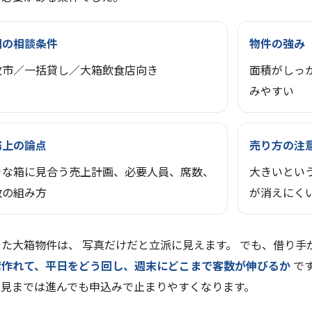
回の相談条件
物件の強み
牧市／一括貸し／大箱飲食店向き
面積がしっ
みやすい
務上の論点
売り方の注
きな箱に見合う売上計画、必要人員、席数、
大きいとい
数の組み方
が消えにく
した大箱物件は、 写真だけだと立派に見えます。 でも、借り
席作れて、平日をどう回し、週末にどこまで客数が伸びるか
です
内見までは進んでも申込みで止まりやすくなります。