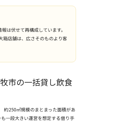
情報は伏せて再構成しています。
大箱店舗は、広さそのものより客
小牧市の一括貸し飲食
。 約250㎡規模のまとまった面積があ
りも一段大きい運営を想定する借り手