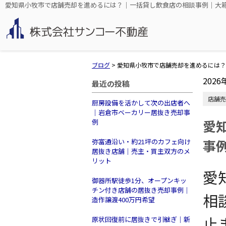
愛知県小牧市で店舗売却を進めるには？｜一括貸し飲食店の相談事例｜大
ブログ
>
愛知県小牧市で店舗売却を進めるには？
2026
最近の投稿
店舗売
厨房設備を活かして次の出店者へ
｜岩倉市ベーカリー居抜き売却事
愛
例
事
弥富通沿い・約21坪のカフェ向け
居抜き店舗｜売主・買主双方のメ
リット
愛
御器所駅徒歩1分、オープンキッ
チン付き店舗の居抜き売却事例｜
相
造作譲渡400万円希望
止
原状回復前に居抜きで引継ぎ｜新