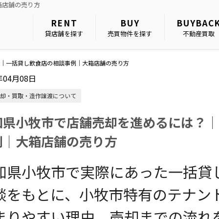
箱店舗の売り方
RENT
BUY
BUYBAC
貸店舗を探す
売買物件を探す
不動産買取
｜一括貸し飲食店の相談事例｜大箱店舗の売り方
年04月08日
却・買取・造作譲渡について
知県小牧市で店舗売却を進めるには？｜
例｜大箱店舗の売り方
知県小牧市で実際にあった一括貸
談をもとに、小牧市特有のテナン
まりやすい理由、売却までの流れ