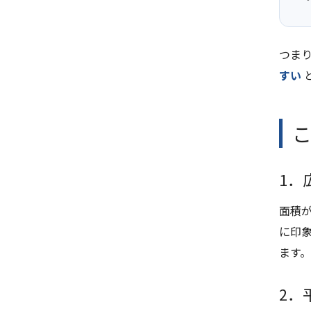
つま
すい
1．
面積
に印
ます。
2．