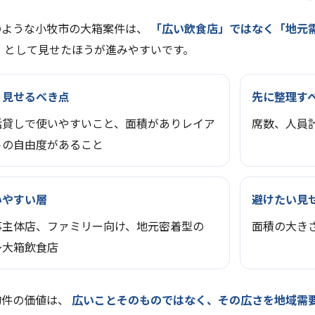
のような小牧市の大箱案件は、
「広い飲食店」ではなく「地元
」
として見せたほうが進みやすいです。
く見せるべき点
先に整理す
括貸しで使いやすいこと、面積がありレイア
席数、人員
トの自由度があること
いやすい層
避けたい見
事主体店、ファミリー向け、地元密着型の
面積の大き
〜大箱飲食店
物件の価値は、
広いことそのものではなく、その広さを地域需