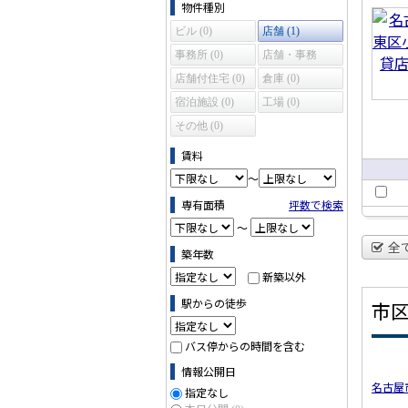
賃貸
物件の条件で絞り込む
物件種別
舗
ビル (0)
店舗 (1)
事務所 (0)
店舗・事務
所 (0)
店舗付住宅 (0)
倉庫 (0)
宿泊施設 (0)
工場 (0)
その他 (0)
賃料
～
専有面積
坪数で検索
～
全
築年数
新築以外
駅からの徒歩
市
バス停からの時間を含む
情報公開日
名古屋
指定なし