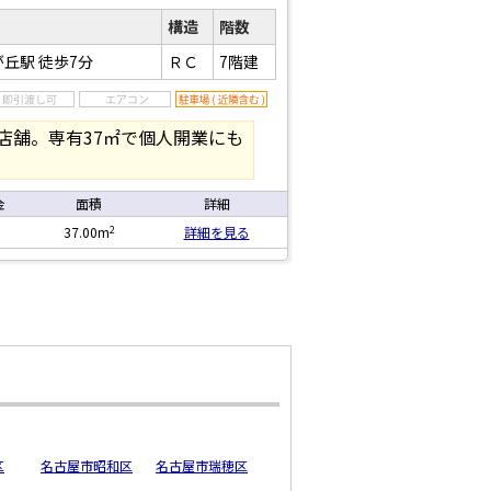
構造
階数
が丘駅
徒歩7分
ＲＣ
7階建
店舗。専有37㎡で個人開業にも
金
面積
詳細
2
37.00m
詳細を見る
区
名古屋市昭和区
名古屋市瑞穂区