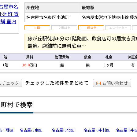
店
所在地
最寄駅
名古屋市名東区小池町
名古屋市営地下鉄東山線 藤
藤が丘駅徒歩6分の1階路面、飲食店可の居抜き貸
最適。店舗前に無料駐車…
階
賃料
管理費等
敷金
礼金
保証
1階
16.0
万円
無
無
1ヶ月
有
チェックした物件をまとめて
てチェック
お問い合わせ
区町村で検索
市千種区
名古屋市東区
名古屋市北区
名古屋市中村区
名古屋市中