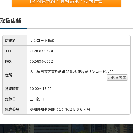
内覧予約・資料請求・お問合せ
取扱店舗
店舗名
サンコー不動産
TEL
0120-853-824
FAX
052-890-9992
名古屋市東区東片端町23番地 東片端サンコービル8F
住所
地図を表示
営業時間
10:00〜19:00
定休日
土日祝日
免許番号
愛知県知事免許（１）第２５６６４号