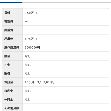
賃料
36.0万円
管理費
－
共益費
－
坪単価
1.75万円
造作譲渡費
6000000円
敷金
なし
礼金
なし
敷引
なし
保証金
10ヶ月 3,600,000円
権利金
なし
一時金
なし
その他月額