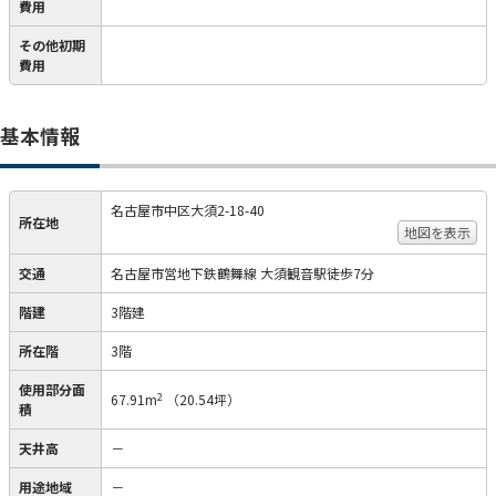
費用
その他初期
費用
基本情報
名古屋市中区大須2-18-40
所在地
地図を表示
交通
名古屋市営地下鉄鶴舞線 大須観音駅徒歩7分
階建
3階建
所在階
3階
使用部分面
2
67.91m
（20.54坪）
積
天井高
－
用途地域
－