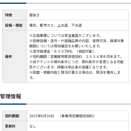
特徴
居抜き
設備・機能
電気、都市ガス、上水道、下水道
※出店業種については貸主審査がございます。
※厨房設備・造作・什器備品等の内容、使用可否、譲渡対象
範囲については現地確認をお願いいたします。
※造作譲渡金：６００万円。（相談可能）
備考
※契約期間：定期建物賃貸借契約 ２０３４年６月末まで。
※前テナントの賃料条件につき、賃料条件が変更となる可能
性がございます。詳細は申込後の協議となります。
※図面・掲載内容と現況が異なる場合は、現況を優先しま
す。
管理情報
契約期間
2033年6月30日
（事業用定期借地契約）
更新料
なし